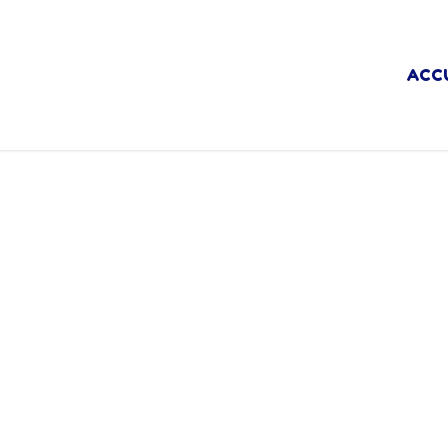
ACC
 La Lanterne Bleue !